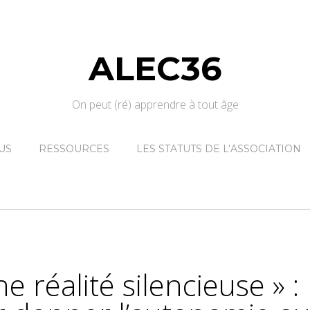
ALEC36
On peut (ré) apprendre à tout âge
US
RESSOURCES
LES STATUTS DE L’ASSOCIATION
ne réalité silencieuse » :