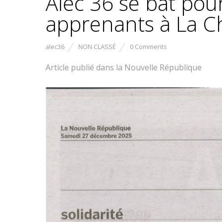
Alec 36 se bat pou
apprenants à La C
alec36
NON CLASSÉ
0 Comments
Article publié dans la Nouvelle République