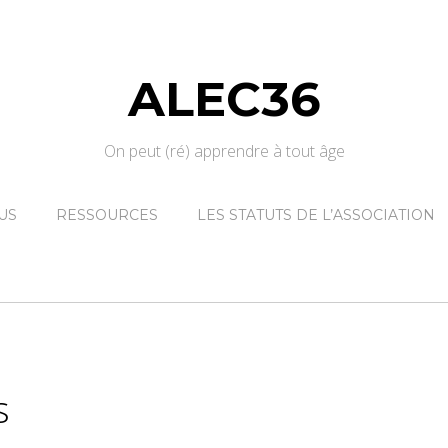
ALEC36
On peut (ré) apprendre à tout âge
US
RESSOURCES
LES STATUTS DE L’ASSOCIATION
s