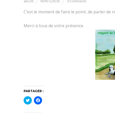
alec36
NON CLASSÉ
0 Comments
C’est le moment de faire le point, de parler de n
Merci à tous de votre présence.
PARTAGER :
C
C
l
l
i
i
q
q
u
u