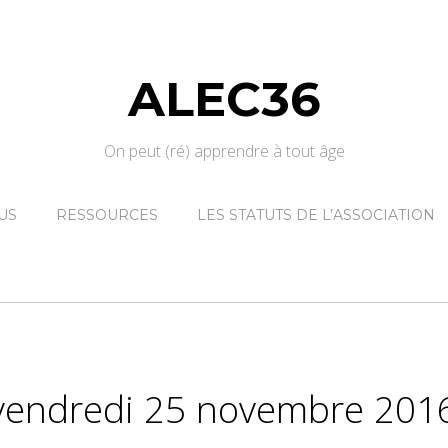
ALEC36
On peut (ré) apprendre à tout âge
US
RESSOURCES
LES STATUTS DE L’ASSOCIATION
vendredi 25 novembre 201