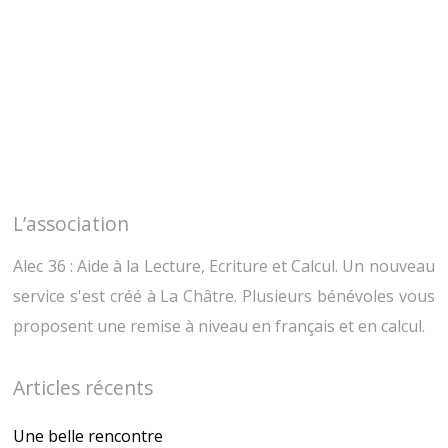
u
u
r
r
p
p
a
a
r
r
t
t
a
a
g
g
e
e
r
r
s
s
u
u
r
r
T
F
w
a
i
c
t
e
L’association
t
b
e
o
r
o
(
k
Alec 36 : Aide à la Lecture, Ecriture et Calcul. Un nouveau
o
(
u
o
service s'est créé à La Châtre. Plusieurs bénévoles vous
v
u
r
v
proposent une remise à niveau en français et en calcul.
e
r
d
e
a
d
n
a
s
n
Articles récents
u
s
n
u
e
n
n
e
Une belle rencontre
o
n