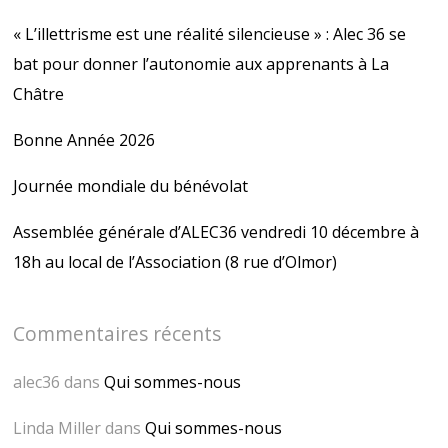
u
o
v
u
« L’illettrisme est une réalité silencieuse » : Alec 36 se
e
v
l
e
l
l
bat pour donner l’autonomie aux apprenants à La
e
l
f
e
Châtre
e
f
n
e
ê
n
Bonne Année 2026
t
ê
r
t
e
r
)
e
Journée mondiale du bénévolat
)
Assemblée générale d’ALEC36 vendredi 10 décembre à
18h au local de l’Association (8 rue d’Olmor)
Commentaires récents
alec36
dans
Qui sommes-nous
Linda Miller
dans
Qui sommes-nous