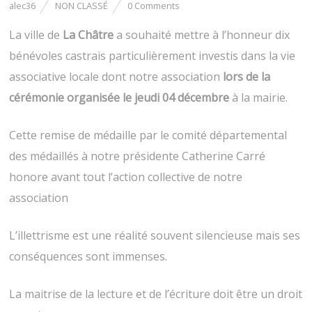
alec36
NON CLASSÉ
0 Comments
v
u
r
v
e
r
La ville de
d
La Châtre
e
a souhaité mettre à l’honneur dix
a
d
n
a
bénévoles castrais particulièrement investis dans la vie
s
n
u
s
associative locale dont notre association
lors de la
n
u
e
n
cérémonie organisée le jeudi 04 décembre
à la mairie.
n
e
o
n
u
o
v
u
e
v
Cette remise de médaille par le comité départemental
l
e
l
l
des médaillés à notre présidente Catherine Carré
e
l
f
e
honore avant tout l’action collective de notre
e
f
n
e
association
ê
n
t
ê
r
t
e
r
)
e
L’illettrisme est une réalité souvent silencieuse mais ses
)
conséquences sont immenses.
La maitrise de la lecture et de l’écriture doit être un droit