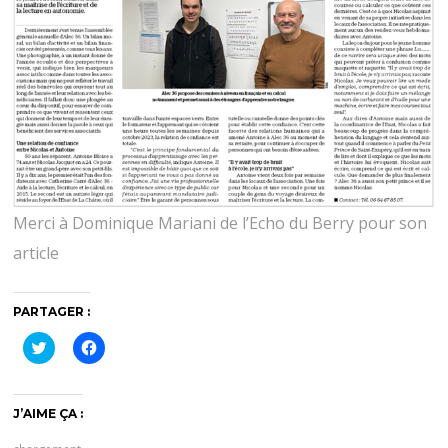
Merci à Dominique Mariani de l’Echo du Berry pour son
article
PARTAGER :
C
C
l
l
i
i
q
q
u
u
e
e
J’AIME ÇA :
z
z
p
p