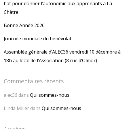
bat pour donner l’autonomie aux apprenants à La
n
e
ê
n
t
ê
Châtre
r
t
e
r
)
e
Bonne Année 2026
)
Journée mondiale du bénévolat
Assemblée générale d’ALEC36 vendredi 10 décembre à
18h au local de l’Association (8 rue d’Olmor)
Commentaires récents
alec36
dans
Qui sommes-nous
Linda Miller
dans
Qui sommes-nous
Archives