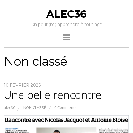
ALEC36
On peut (ré) apprendre à tout âge
Non classé
10 FÉVRIER 2026
Une belle rencontre
alec36
NON CLASSÉ
0 Comments