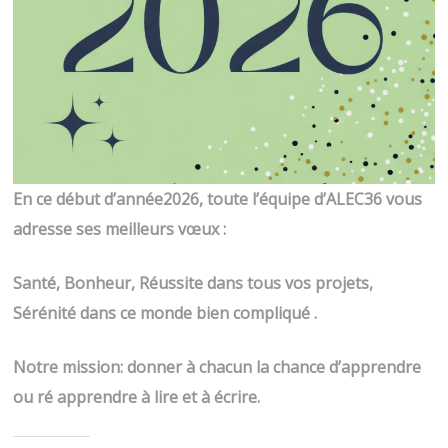
f
e
e
f
n
e
ê
n
t
ê
r
t
e
r
)
e
)
En ce début d’année2026, toute l’équipe d’ALEC36 vous
adresse ses meilleurs vœux :
Santé, Bonheur, Réussite dans tous vos projets,
Sérénité dans ce monde bien compliqué .
Notre mission: donner à chacun la chance d’apprendre
ou ré apprendre à lire et à écrire.