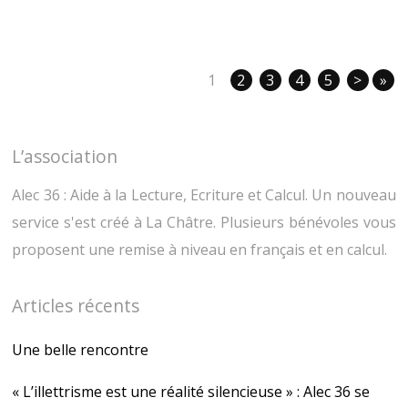
e
e
r
r
s
s
u
u
r
r
T
F
w
a
1
2
3
4
5
>
»
i
c
t
e
t
b
e
o
r
o
(
k
L’association
o
(
u
o
v
u
Alec 36 : Aide à la Lecture, Ecriture et Calcul. Un nouveau
r
v
e
r
d
e
service s'est créé à La Châtre. Plusieurs bénévoles vous
a
d
n
a
proposent une remise à niveau en français et en calcul.
s
n
u
s
n
u
e
n
n
e
Articles récents
o
n
u
o
v
u
e
v
Une belle rencontre
l
e
l
l
e
l
« L’illettrisme est une réalité silencieuse » : Alec 36 se
f
e
e
f