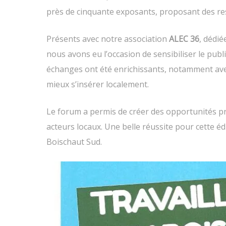
s
n
u
s
près de cinquante exposants, proposant des res
n
u
e
n
n
e
o
n
Présents avec notre association
ALEC 36
, dédié
u
o
v
u
e
v
nous avons eu l’occasion de sensibiliser le pub
l
e
l
l
échanges ont été enrichissants, notamment ave
e
l
f
e
mieux s’insérer localement.
e
f
n
e
ê
n
t
ê
Le forum a permis de créer des opportunités prof
r
t
e
r
)
e
acteurs locaux. Une belle réussite pour cette éd
)
Boischaut Sud.