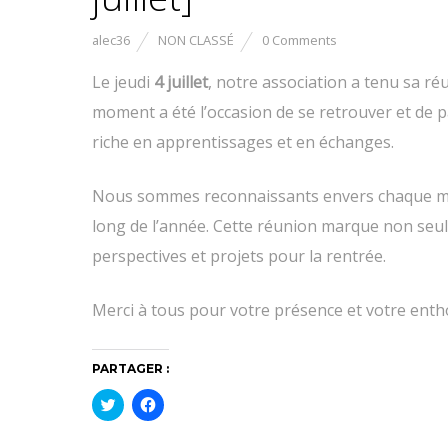
alec36
NON CLASSÉ
0 Comments
Le jeudi
4 juillet
, notre association a tenu sa ré
moment a été l’occasion de se retrouver et de 
riche en apprentissages et en échanges.
Nous sommes reconnaissants envers chaque me
long de l’année. Cette réunion marque non seule
perspectives et projets pour la rentrée.
Merci à tous pour votre présence et votre enth
PARTAGER :
C
C
l
l
i
i
q
q