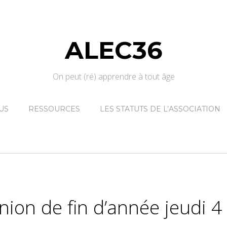
ALEC36
On peut (ré) apprendre à tout âge
US
RESSOURCES
LES STATUTS DE L’ASSOCIATION
nion de fin d’année jeudi 4